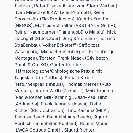
Tiefbau), Peter Franke (Hotel zum Stern Werben),
Sven Minetzke (LKW-Teile24 GmbH), René
Choschzick (ZickProduction), Kathrin Knothe
(NEGUS), Mathias Schneller (ASSTRANS GmbH),
Reiner Naumburger (Planungsbüro Manau), Nick
Liebegall (Stuckateur), Jörg Striemann (Tief und
Straßenbau), Volker Eckstorff (Ströbitzer
Waschpark), Michael Rosenberger (Rosenberger
Montagen), Torsten-Frank Noack (Gth-beton
Gmbh & Co. KG), Günter Knothe
(Hämatologische/Onkologische Praxis mit
Tagesklinik in Cottbus), Ronald Krüger
(Naturheilpraxis Insula), Thomas Merker (Auto
Merker), Jürgen Wirth (Zahnarzt), Maik Krannig
(Rad & Reifen Maik Krannig), Jean-Paul Hinz
(Addmedia), Frank Jannack (Inseja), Detlef
Richter (RK-Cool Gmbh), Tino Kamenz (MLP),
Thomas Bauch (Sanitätshaus Bauch), Sigurd
Höntsch (Immobilien Ruhland), Roman Meier
(LWGA Cottbus GmbH), Sigurd Richter