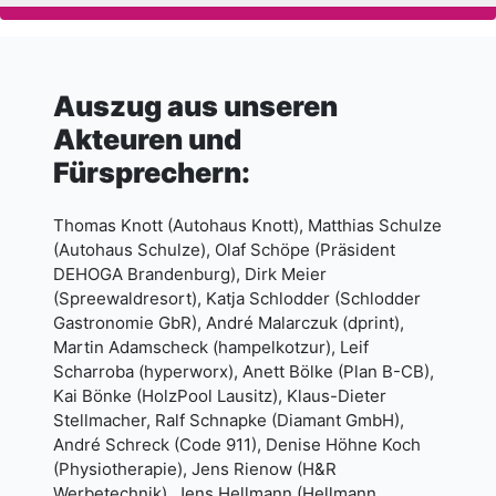
Auszug aus unseren
Akteuren und
Fürsprechern:
Thomas Knott (Autohaus Knott), Matthias Schulze
(Autohaus Schulze), Olaf Schöpe (Präsident
DEHOGA Brandenburg), Dirk Meier
(Spreewaldresort), Katja Schlodder (Schlodder
Gastronomie GbR), André Malarczuk (dprint),
Martin Adamscheck (hampelkotzur), Leif
Scharroba (hyperworx), Anett Bölke (Plan B-CB),
Kai Bönke (HolzPool Lausitz), Klaus-Dieter
Stellmacher, Ralf Schnapke (Diamant GmbH),
André Schreck (Code 911), Denise Höhne Koch
(Physiotherapie), Jens Rienow (H&R
Werbetechnik), Jens Hellmann (Hellmann