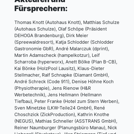
Fürsprechern:
Thomas Knott (Autohaus Knott), Matthias Schulze
(Autohaus Schulze), Olaf Schöpe (Präsident
DEHOGA Brandenburg), Dirk Meier
(Spreewaldresort), Katja Schlodder (Schlodder
Gastronomie GbR), André Malarczuk (dprint),
Martin Adamscheck (hampelkotzur), Leif
Scharroba (hyperworx), Anett Bölke (Plan B-CB),
Kai Bönke (HolzPool Lausitz), Klaus-Dieter
Stellmacher, Ralf Schnapke (Diamant GmbH),
André Schreck (Code 911), Denise Höhne Koch
(Physiotherapie), Jens Rienow (H&R
Werbetechnik), Jens Hellmann (Hellmann
Tiefbau), Peter Franke (Hotel zum Stern Werben),
Sven Minetzke (LKW-Teile24 GmbH), René
Choschzick (ZickProduction), Kathrin Knothe
(NEGUS), Mathias Schneller (ASSTRANS GmbH),
Reiner Naumburger (Planungsbüro Manau), Nick