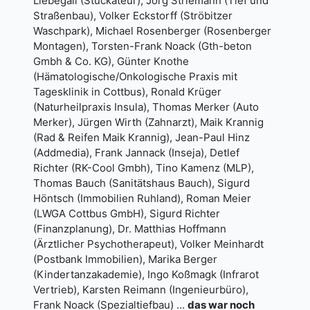
Liebegall (Stuckateur), Jörg Striemann (Tief und
Straßenbau), Volker Eckstorff (Ströbitzer
Waschpark), Michael Rosenberger (Rosenberger
Montagen), Torsten-Frank Noack (Gth-beton
Gmbh & Co. KG), Günter Knothe
(Hämatologische/Onkologische Praxis mit
Tagesklinik in Cottbus), Ronald Krüger
(Naturheilpraxis Insula), Thomas Merker (Auto
Merker), Jürgen Wirth (Zahnarzt), Maik Krannig
(Rad & Reifen Maik Krannig), Jean-Paul Hinz
(Addmedia), Frank Jannack (Inseja), Detlef
Richter (RK-Cool Gmbh), Tino Kamenz (MLP),
Thomas Bauch (Sanitätshaus Bauch), Sigurd
Höntsch (Immobilien Ruhland), Roman Meier
(LWGA Cottbus GmbH), Sigurd Richter
(Finanzplanung), Dr. Matthias Hoffmann
(Ärztlicher Psychotherapeut), Volker Meinhardt
(Postbank Immobilien), Marika Berger
(Kindertanzakademie), Ingo Koßmagk (Infrarot
Vertrieb), Karsten Reimann (Ingenieurbüro),
Frank Noack (Spezialtiefbau) ...
das war noch