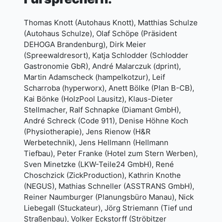
Thomas Knott (Autohaus Knott), Matthias Schulze
(Autohaus Schulze), Olaf Schöpe (Präsident
DEHOGA Brandenburg), Dirk Meier
(Spreewaldresort), Katja Schlodder (Schlodder
Gastronomie GbR), André Malarczuk (dprint),
Martin Adamscheck (hampelkotzur), Leif
Scharroba (hyperworx), Anett Bölke (Plan B-CB),
Kai Bönke (HolzPool Lausitz), Klaus-Dieter
Stellmacher, Ralf Schnapke (Diamant GmbH),
André Schreck (Code 911), Denise Höhne Koch
(Physiotherapie), Jens Rienow (H&R
Werbetechnik), Jens Hellmann (Hellmann
Tiefbau), Peter Franke (Hotel zum Stern Werben),
Sven Minetzke (LKW-Teile24 GmbH), René
Choschzick (ZickProduction), Kathrin Knothe
(NEGUS), Mathias Schneller (ASSTRANS GmbH),
Reiner Naumburger (Planungsbüro Manau), Nick
Liebegall (Stuckateur), Jörg Striemann (Tief und
Straßenbau), Volker Eckstorff (Ströbitzer