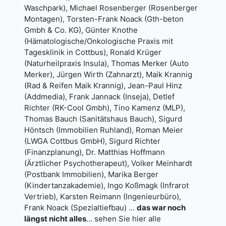
Waschpark), Michael Rosenberger (Rosenberger
Montagen), Torsten-Frank Noack (Gth-beton
Gmbh & Co. KG), Günter Knothe
(Hämatologische/Onkologische Praxis mit
Tagesklinik in Cottbus), Ronald Krüger
(Naturheilpraxis Insula), Thomas Merker (Auto
Merker), Jürgen Wirth (Zahnarzt), Maik Krannig
(Rad & Reifen Maik Krannig), Jean-Paul Hinz
(Addmedia), Frank Jannack (Inseja), Detlef
Richter (RK-Cool Gmbh), Tino Kamenz (MLP),
Thomas Bauch (Sanitätshaus Bauch), Sigurd
Höntsch (Immobilien Ruhland), Roman Meier
(LWGA Cottbus GmbH), Sigurd Richter
(Finanzplanung), Dr. Matthias Hoffmann
(Ärztlicher Psychotherapeut), Volker Meinhardt
(Postbank Immobilien), Marika Berger
(Kindertanzakademie), Ingo Koßmagk (Infrarot
Vertrieb), Karsten Reimann (Ingenieurbüro),
Frank Noack (Spezialtiefbau) ...
das war noch
längst nicht alles
...
sehen Sie hier alle