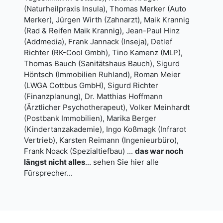
(Naturheilpraxis Insula), Thomas Merker (Auto
Merker), Jürgen Wirth (Zahnarzt), Maik Krannig
(Rad & Reifen Maik Krannig), Jean-Paul Hinz
(Addmedia), Frank Jannack (Inseja), Detlef
Richter (RK-Cool Gmbh), Tino Kamenz (MLP),
Thomas Bauch (Sanitätshaus Bauch), Sigurd
Höntsch (Immobilien Ruhland), Roman Meier
(LWGA Cottbus GmbH), Sigurd Richter
(Finanzplanung), Dr. Matthias Hoffmann
(Ärztlicher Psychotherapeut), Volker Meinhardt
(Postbank Immobilien), Marika Berger
(Kindertanzakademie), Ingo Koßmagk (Infrarot
Vertrieb), Karsten Reimann (Ingenieurbüro),
Frank Noack (Spezialtiefbau) ...
das war noch
längst nicht alles
...
sehen Sie hier alle
Fürsprecher...