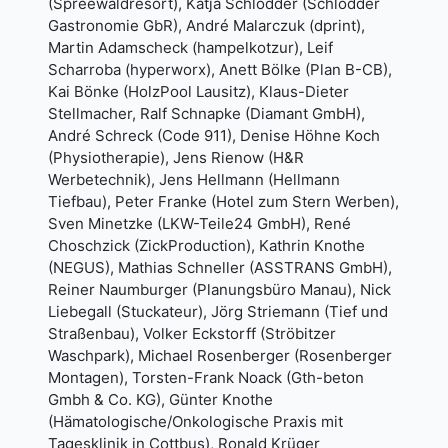
(Spreewaldresort), Katja Schlodder (Schlodder
Gastronomie GbR), André Malarczuk (dprint),
Martin Adamscheck (hampelkotzur), Leif
Scharroba (hyperworx), Anett Bölke (Plan B-CB),
Kai Bönke (HolzPool Lausitz), Klaus-Dieter
Stellmacher, Ralf Schnapke (Diamant GmbH),
André Schreck (Code 911), Denise Höhne Koch
(Physiotherapie), Jens Rienow (H&R
Werbetechnik), Jens Hellmann (Hellmann
Tiefbau), Peter Franke (Hotel zum Stern Werben),
Sven Minetzke (LKW-Teile24 GmbH), René
Choschzick (ZickProduction), Kathrin Knothe
(NEGUS), Mathias Schneller (ASSTRANS GmbH),
Reiner Naumburger (Planungsbüro Manau), Nick
Liebegall (Stuckateur), Jörg Striemann (Tief und
Straßenbau), Volker Eckstorff (Ströbitzer
Waschpark), Michael Rosenberger (Rosenberger
Montagen), Torsten-Frank Noack (Gth-beton
Gmbh & Co. KG), Günter Knothe
(Hämatologische/Onkologische Praxis mit
Tagesklinik in Cottbus), Ronald Krüger